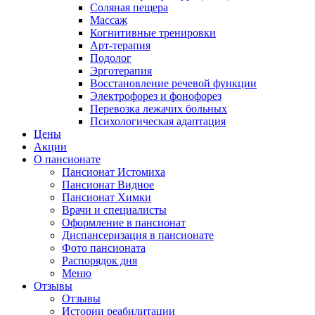
Соляная пещера
Массаж
Когнитивные тренировки
Арт-терапия
Подолог
Эрготерапия
Восстановление речевой функции
Электрофорез и фонофорез
Перевозка лежачих больных
Психологическая адаптация
Цены
Акции
О пансионате
Пансионат Истомиха
Пансионат Видное
Пансионат Химки
Врачи и специалисты
Оформление в пансионат
Диспансеризация в пансионате
Фото пансионата
Распорядок дня
Меню
Отзывы
Отзывы
Истории реабилитации