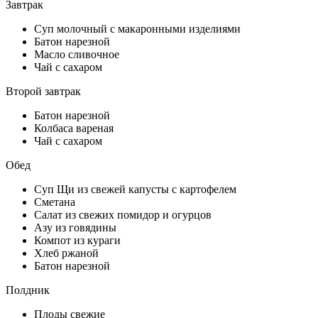
Завтрак
Суп молочный с макаронными изделиями
Батон нарезной
Масло сливочное
Чай с сахаром
Второй завтрак
Батон нарезной
Колбаса вареная
Чай с сахаром
Обед
Суп Щи из свежей капусты с картофелем
Сметана
Салат из свежих помидор и огурцов
Азу из говядины
Компот из кураги
Хлеб ржаной
Батон нарезной
Полдник
Плоды свежие