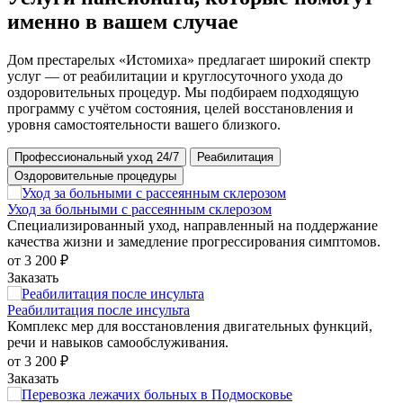
именно в вашем случае
Дом престарелых «Истомиха» предлагает широкий спектр
услуг — от реабилитации и круглосуточного ухода до
оздоровительных процедур. Мы подбираем подходящую
программу с учётом состояния, целей восстановления и
уровня самостоятельности вашего близкого.
Профессиональный уход 24/7
Реабилитация
Оздоровительные процедуры
Уход за больными с рассеянным склерозом
У
Специализированный уход, направленный на поддержание
К
качества жизни и замедление прогрессирования симптомов.
б
от 3 200 ₽
о
Заказать
З
Реабилитация после инсульта
Р
Комплекс мер для восстановления двигательных функций,
С
речи и навыков самообслуживания.
о
от 3 200 ₽
о
Заказать
З