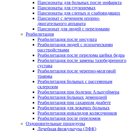
Пансионаты для больных после инфаркта
Пансионаты для глухонемых
Пансионаты для слепых и слабовидящих
Пансионат с лечением опорно-
двигательного аппарата
Пансионат для людей с переломами
Реабилитация
Реабилитация после инсульта
Реабилитация людей с психическими
расстройствами
Реабилитация после перелома шейки бедра
Реабилитация после замены тазобедренного
сустава
Реабилитация после черепно-мозговой
травмы
Реабилитация больных с рассеянным
склерозом
Реабилитация при болезни Альцгеймера
Реабилитация больных деменцией
Реабилитация при сахарном диабете
Реабилитация для лежачих больных
Реабилитация инвалидов колясочников
Реабилитация после переломов
Оздоровительные процедуры
Лечебная физкультура (ЛФК)