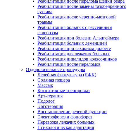
Реабилитация после перелома шейки бедра
Реабилитация после замены тазобедренного
сустава
Реабилитация после черепно-мозговой
травмы
Реабилитация больных с рассеянным
склерозом
Реабилитация при болезни Альцгеймера
Реабилитация больных деменцией
Реабилитация при сахарном диабете
Реабилитация для лежачих больных
Реабилитация инвалидов колясочников
Реабилитация после переломов
Оздоровительные процедуры
Лечебная физкультура (ЛФК)
Соляная пещера
Массаж
Когнитивные тренировки
Арт-терапия
Подолог
Эрготерапия
Восстановление речевой функции
Электрофорез и фонофорез
Перевозка лежачих больных
Психологическая адаптация