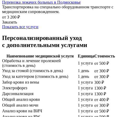
Перевозка лежачих больных в Подмосковье
Д
Транспортировка на специально оборудованном транспорте с
Р
медицинским сопровождением.
от 3 200 ₽
о
Заказать
З
Показать все услуги
Персонализированный уход
с дополнительными услугами
Наименование медицинской услуги
Единица
Стоимость
Обработка и лечение пролежней
1 услуга
от 500 ₽
(стоимость в день)
Уход за стомой (стоимость в день)
1 день
от 300 ₽
Уход за катетером (стоимость в день)
1 день
от 300 ₽
Забор крови из вены
1 услуга
300 ₽
Электрофорез
1 услуга
1300 ₽
Дарсонвализация
1 услуга
1300 ₽
Общий анализ крови
1 услуга
от 400 ₽
Общий анализ мочи
1 услуга
от 300 ₽
Анализ крови на ВИЧ
1 услуга
от 500 ₽
Анализ крови на RW
1 услуга
от 500 ₽