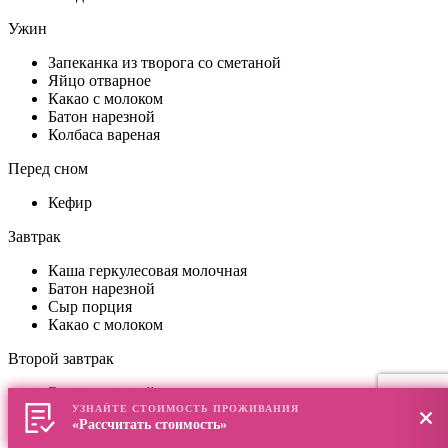
Ужин
Запеканка из творога со сметаной
Яйцо отварное
Какао с молоком
Батон нарезной
Колбаса вареная
Перед сном
Кефир
Завтрак
Каша геркулесовая молочная
Батон нарезной
Сыр порция
Какао с молоком
Второй завтрак
Батон нарезной
Колбаса вареная
УЗНАЙТЕ СТОИМОСТЬ ПРОЖИВАНИЯ
«Рассчитать стоимость»
Чай с сахаром и лимоном