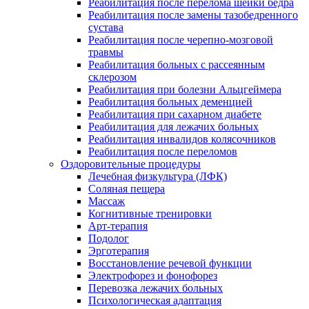
Реабилитация после перелома шейки бедра
Реабилитация после замены тазобедренного
сустава
Реабилитация после черепно-мозговой
травмы
Реабилитация больных с рассеянным
склерозом
Реабилитация при болезни Альцгеймера
Реабилитация больных деменцией
Реабилитация при сахарном диабете
Реабилитация для лежачих больных
Реабилитация инвалидов колясочников
Реабилитация после переломов
Оздоровительные процедуры
Лечебная физкультура (ЛФК)
Соляная пещера
Массаж
Когнитивные тренировки
Арт-терапия
Подолог
Эрготерапия
Восстановление речевой функции
Электрофорез и фонофорез
Перевозка лежачих больных
Психологическая адаптация