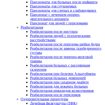
Пансионаты для больных после инфаркта
Пансионаты для глухонемых
Пансионаты для слепых и слабовидящих
Пансионат с лечением опорно-
двигательного аппарата
Пансионат для людей с переломами
Реабилитация
Реабилитация после инсульта
Реабилитация людей с психическими
расстройствами
Реабилитация после перелома шейки бедра
Реабилитация после замены тазобедренного
сустава
Реабилитация после черепно-мозговой
травмы
Реабилитация больных с рассеянным
склерозом
Реабилитация при болезни Альцгеймера
Реабилитация больных деменцией
Реабилитация при сахарном диабете
Реабилитация для лежачих больных
Реабилитация инвалидов колясочников
Реабилитация после переломов
Оздоровительные процедуры
Лечебная физкультура (ЛФК)