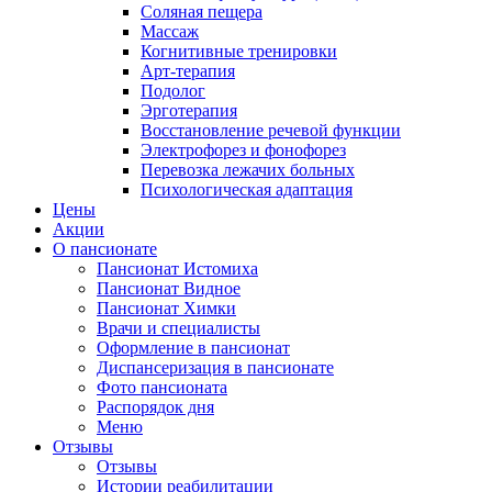
Соляная пещера
Массаж
Когнитивные тренировки
Арт-терапия
Подолог
Эрготерапия
Восстановление речевой функции
Электрофорез и фонофорез
Перевозка лежачих больных
Психологическая адаптация
Цены
Акции
О пансионате
Пансионат Истомиха
Пансионат Видное
Пансионат Химки
Врачи и специалисты
Оформление в пансионат
Диспансеризация в пансионате
Фото пансионата
Распорядок дня
Меню
Отзывы
Отзывы
Истории реабилитации