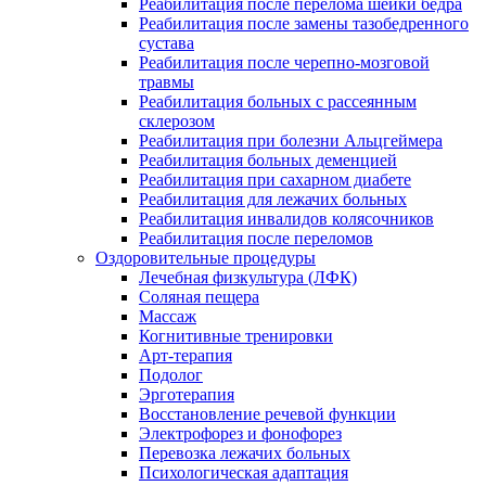
Реабилитация после перелома шейки бедра
Реабилитация после замены тазобедренного
сустава
Реабилитация после черепно-мозговой
травмы
Реабилитация больных с рассеянным
склерозом
Реабилитация при болезни Альцгеймера
Реабилитация больных деменцией
Реабилитация при сахарном диабете
Реабилитация для лежачих больных
Реабилитация инвалидов колясочников
Реабилитация после переломов
Оздоровительные процедуры
Лечебная физкультура (ЛФК)
Соляная пещера
Массаж
Когнитивные тренировки
Арт-терапия
Подолог
Эрготерапия
Восстановление речевой функции
Электрофорез и фонофорез
Перевозка лежачих больных
Психологическая адаптация