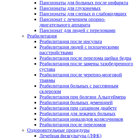
Пансионаты для больных после инфаркта
Пансионаты для глухонемых
Пансионаты для слепых и слабовидящих
Пансионат с лечением опорно-
двигательного аппарата
Пансионат для людей с переломами
Реабилитация
Реабилитация после инсульта
Реабилитация людей с психическими
расстройствами
Реабилитация после перелома шейки бедра
Реабилитация после замены тазобедренного
сустава
Реабилитация после черепно-мозговой
травмы
Реабилитация больных с рассеянным
склерозом
Реабилитация при болезни Альцгеймера
Реабилитация больных деменцией
Реабилитация при сахарном диабете
Реабилитация для лежачих больных
Реабилитация инвалидов колясочников
Реабилитация после переломов
Оздоровительные процедуры
Лечебная физкультура (ЛФК)