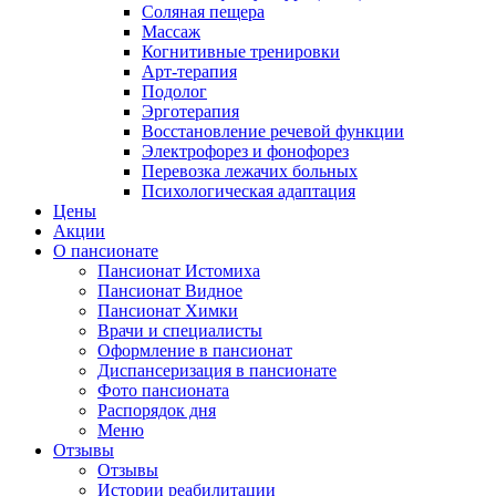
Соляная пещера
Массаж
Когнитивные тренировки
Арт-терапия
Подолог
Эрготерапия
Восстановление речевой функции
Электрофорез и фонофорез
Перевозка лежачих больных
Психологическая адаптация
Цены
Акции
О пансионате
Пансионат Истомиха
Пансионат Видное
Пансионат Химки
Врачи и специалисты
Оформление в пансионат
Диспансеризация в пансионате
Фото пансионата
Распорядок дня
Меню
Отзывы
Отзывы
Истории реабилитации