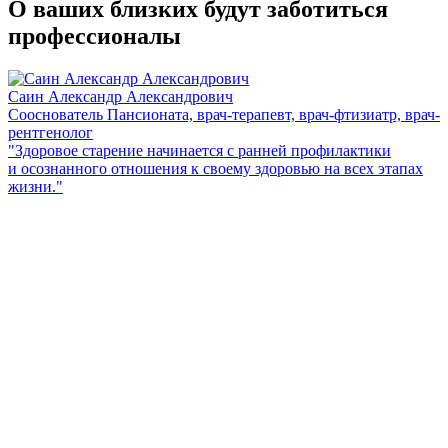
О ваших близких будут заботиться
профессионалы
Саин Александр Александрович
С
Сооснователь Пансионата, врач-терапевт, врач-фтизиатр, врач-
В
рентгенолог
"
"Здоровое старение начинается с ранней профилактики
ж
и осознанного отношения к своему здоровью на всех этапах
к
жизни."