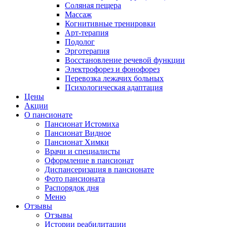
Соляная пещера
Массаж
Когнитивные тренировки
Арт-терапия
Подолог
Эрготерапия
Восстановление речевой функции
Электрофорез и фонофорез
Перевозка лежачих больных
Психологическая адаптация
Цены
Акции
О пансионате
Пансионат Истомиха
Пансионат Видное
Пансионат Химки
Врачи и специалисты
Оформление в пансионат
Диспансеризация в пансионате
Фото пансионата
Распорядок дня
Меню
Отзывы
Отзывы
Истории реабилитации