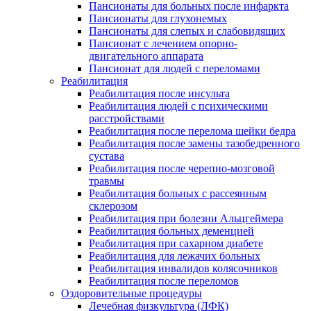
Пансионаты для больных после инфаркта
Пансионаты для глухонемых
Пансионаты для слепых и слабовидящих
Пансионат с лечением опорно-
двигательного аппарата
Пансионат для людей с переломами
Реабилитация
Реабилитация после инсульта
Реабилитация людей с психическими
расстройствами
Реабилитация после перелома шейки бедра
Реабилитация после замены тазобедренного
сустава
Реабилитация после черепно-мозговой
травмы
Реабилитация больных с рассеянным
склерозом
Реабилитация при болезни Альцгеймера
Реабилитация больных деменцией
Реабилитация при сахарном диабете
Реабилитация для лежачих больных
Реабилитация инвалидов колясочников
Реабилитация после переломов
Оздоровительные процедуры
Лечебная физкультура (ЛФК)