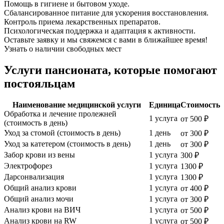
Помощь в гигиене и бытовом уходе.
Сбалансированное питание для ускорения восстановления.
Контроль приема лекарственных препаратов.
Психологическая поддержка и адаптация к активности.
Оставьте заявку и мы свяжемся с вами в ближайшее время!
Узнать о наличии свободных мест
Услуги пансионата, которые помогают
постояльцам
Наименование медицинской услуги
Единица
Стоимость
Обработка и лечение пролежней
1 услуга
от 500 ₽
(стоимость в день)
Уход за стомой (стоимость в день)
1 день
от 300 ₽
Уход за катетером (стоимость в день)
1 день
от 300 ₽
Забор крови из вены
1 услуга
300 ₽
Электрофорез
1 услуга
1300 ₽
Дарсонвализация
1 услуга
1300 ₽
Общий анализ крови
1 услуга
от 400 ₽
Общий анализ мочи
1 услуга
от 300 ₽
Анализ крови на ВИЧ
1 услуга
от 500 ₽
Анализ крови на RW
1 услуга
от 500 ₽