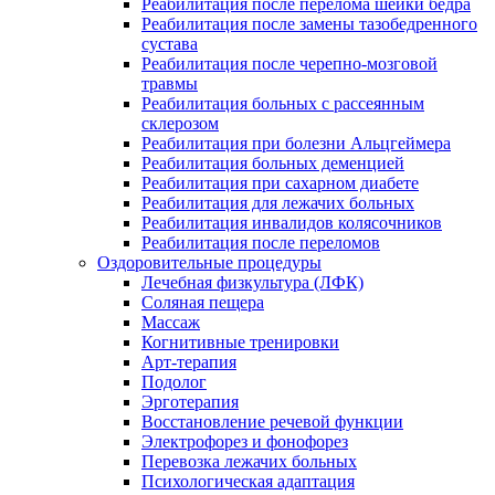
Реабилитация после перелома шейки бедра
Реабилитация после замены тазобедренного
сустава
Реабилитация после черепно-мозговой
травмы
Реабилитация больных с рассеянным
склерозом
Реабилитация при болезни Альцгеймера
Реабилитация больных деменцией
Реабилитация при сахарном диабете
Реабилитация для лежачих больных
Реабилитация инвалидов колясочников
Реабилитация после переломов
Оздоровительные процедуры
Лечебная физкультура (ЛФК)
Соляная пещера
Массаж
Когнитивные тренировки
Арт-терапия
Подолог
Эрготерапия
Восстановление речевой функции
Электрофорез и фонофорез
Перевозка лежачих больных
Психологическая адаптация