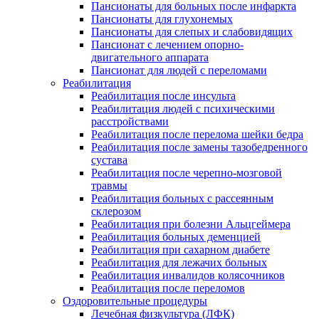
Пансионаты для больных после инфаркта
Пансионаты для глухонемых
Пансионаты для слепых и слабовидящих
Пансионат с лечением опорно-
двигательного аппарата
Пансионат для людей с переломами
Реабилитация
Реабилитация после инсульта
Реабилитация людей с психическими
расстройствами
Реабилитация после перелома шейки бедра
Реабилитация после замены тазобедренного
сустава
Реабилитация после черепно-мозговой
травмы
Реабилитация больных с рассеянным
склерозом
Реабилитация при болезни Альцгеймера
Реабилитация больных деменцией
Реабилитация при сахарном диабете
Реабилитация для лежачих больных
Реабилитация инвалидов колясочников
Реабилитация после переломов
Оздоровительные процедуры
Лечебная физкультура (ЛФК)