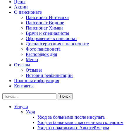
Цены
Акции
О пансионате
Пансионат Истомиха
Пансионат Видное
Пансионат Химки
Врачи и специалисты
Оформление в пансионат
Диспансеризация в пансионате
Фото пансионата
Распорядок дня
Меню
Отзывы
Отзывы
Истории реабилитации
Полезная информация
Контакты
Найти:
Услуги
Уход
Уход за больными после инсульта
Уход за больными с рассеянным склерозом
Уход за пожилыми с Альцгеймером