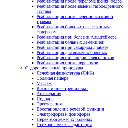
Реабилитация после перелома шейки бедра
Реабилитация после замены тазобедренного
сустава
Реабилитация после черепно-мозговой
травмы
Реабилитация больных с рассеянным
склерозом
Реабилитация при болезни Альцгеймера
Реабилитация больных деменцией
Реабилитация при сахарном диабете
Реабилитация для лежачих больных
Реабилитация инвалидов колясочников
Реабилитация после переломов
Оздоровительные процедуры
Лечебная физкультура (ЛФК)
Соляная пещера
Массаж
Когнитивные тренировки
Арт-терапия
Подолог
Эрготерапия
Восстановление речевой функции
Электрофорез и фонофорез
Перевозка лежачих больных
Психологическая адаптация