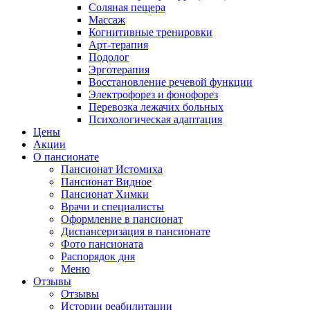
Соляная пещера
Массаж
Когнитивные тренировки
Арт-терапия
Подолог
Эрготерапия
Восстановление речевой функции
Электрофорез и фонофорез
Перевозка лежачих больных
Психологическая адаптация
Цены
Акции
О пансионате
Пансионат Истомиха
Пансионат Видное
Пансионат Химки
Врачи и специалисты
Оформление в пансионат
Диспансеризация в пансионате
Фото пансионата
Распорядок дня
Меню
Отзывы
Отзывы
Истории реабилитации