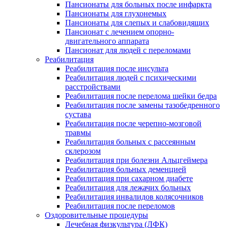
Пансионаты для больных после инфаркта
Пансионаты для глухонемых
Пансионаты для слепых и слабовидящих
Пансионат с лечением опорно-
двигательного аппарата
Пансионат для людей с переломами
Реабилитация
Реабилитация после инсульта
Реабилитация людей с психическими
расстройствами
Реабилитация после перелома шейки бедра
Реабилитация после замены тазобедренного
сустава
Реабилитация после черепно-мозговой
травмы
Реабилитация больных с рассеянным
склерозом
Реабилитация при болезни Альцгеймера
Реабилитация больных деменцией
Реабилитация при сахарном диабете
Реабилитация для лежачих больных
Реабилитация инвалидов колясочников
Реабилитация после переломов
Оздоровительные процедуры
Лечебная физкультура (ЛФК)