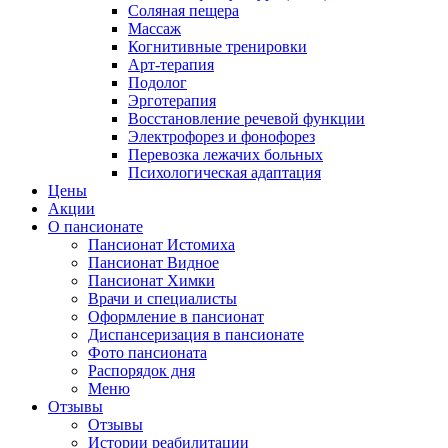
Соляная пещера
Массаж
Когнитивные тренировки
Арт-терапия
Подолог
Эрготерапия
Восстановление речевой функции
Электрофорез и фонофорез
Перевозка лежачих больных
Психологическая адаптация
Цены
Акции
О пансионате
Пансионат Истомиха
Пансионат Видное
Пансионат Химки
Врачи и специалисты
Оформление в пансионат
Диспансеризация в пансионате
Фото пансионата
Распорядок дня
Меню
Отзывы
Отзывы
Истории реабилитации