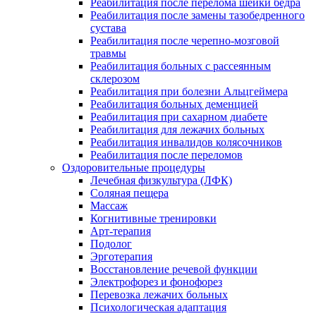
Реабилитация после перелома шейки бедра
Реабилитация после замены тазобедренного
сустава
Реабилитация после черепно-мозговой
травмы
Реабилитация больных с рассеянным
склерозом
Реабилитация при болезни Альцгеймера
Реабилитация больных деменцией
Реабилитация при сахарном диабете
Реабилитация для лежачих больных
Реабилитация инвалидов колясочников
Реабилитация после переломов
Оздоровительные процедуры
Лечебная физкультура (ЛФК)
Соляная пещера
Массаж
Когнитивные тренировки
Арт-терапия
Подолог
Эрготерапия
Восстановление речевой функции
Электрофорез и фонофорез
Перевозка лежачих больных
Психологическая адаптация